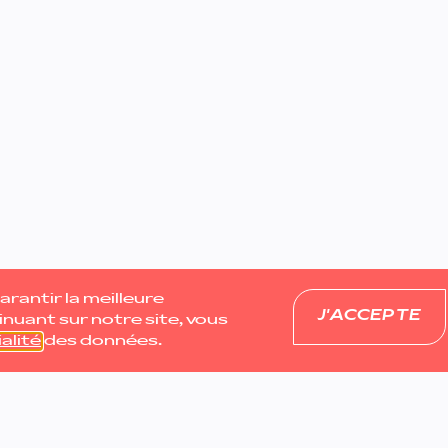
rantir la meilleure
J'ACCEPTE
inuant sur notre site, vous
alité
des données.