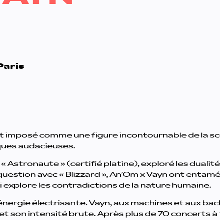
Paris
est imposé comme une figure incontournable de la 
ques audacieuses.
« Astronaute » (certifié platine), exploré les dualité
question avec « Blizzard », An’Om x Vayn ont entam
i explore les contradictions de la nature humaine.
nergie électrisante. Vayn, aux machines et aux bac
e et son intensité brute. Après plus de 70 concerts à