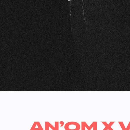
AN’OM X 