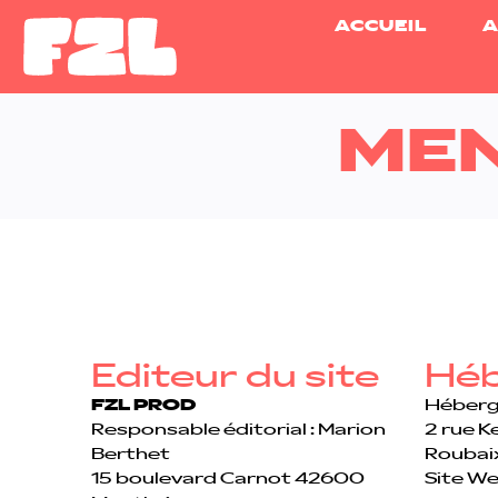
ACCUEIL
A
MEN
Editeur du site
Hé
FZL PROD
Héberg
Responsable éditorial : Marion
2 rue K
Berthet
Roubai
15 boulevard Carnot 42600
Site We