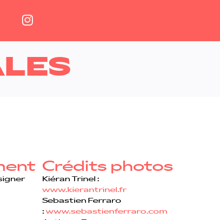
ALES
ment
Crédits photos
signer
Kiéran Trinel :
www.kierantrinel.fr
Sebastien Ferraro
:
www.sebastienferraro.com