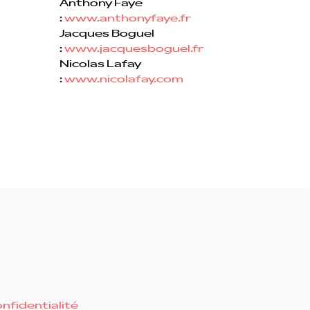
Anthony Faye
:
www.anthonyfaye.fr
Jacques Boguel
:
www.jacquesboguel.fr
Nicolas Lafay
:
www.nicolafay.com
onfidentialité