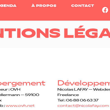
GENDA
À PROPOS
CONTACT
TIONS LÉG
bergement
Développe
eur : OVH
Nicolas LAFAY – Webde
ellermann – 59100
Freelance
x
Tel : 06 88 06 63 37
b :
www.ovh.net
contact@nicolafay.com