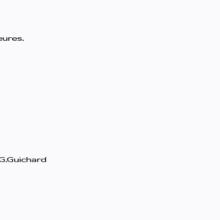
eures.
 G.Guichard