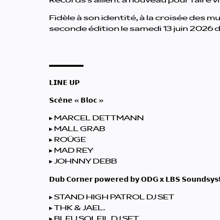
Records s’allient à nouveau pour faire vi
Fidèle à son identité, à la croisée des 
seconde édition le samedi 13 juin 2026 d
▬▬▬▬▬
𝗟𝗜𝗡𝗘 𝗨𝗣
𝗦𝗰𝗲̀𝗻𝗲 « 𝗕𝗹𝗼𝗰 »
▸ MARCEL DETTMANN
▸ MALL GRAB
▸ ROÜGE
▸ MAD REY
▸ JOHNNY DEBB
𝗗𝘂𝗯 𝗖𝗼𝗿𝗻𝗲𝗿 𝗽𝗼𝘄𝗲𝗿𝗲𝗱 𝗯𝘆 𝗢𝗗𝗚 𝘅 𝗟𝗕𝗦 𝗦𝗼𝘂𝗻𝗱𝘀𝘆
▸ STAND HIGH PATROL DJ SET
▸ THK & JAEL.
▸ BLEU SOLEIL DJ SET