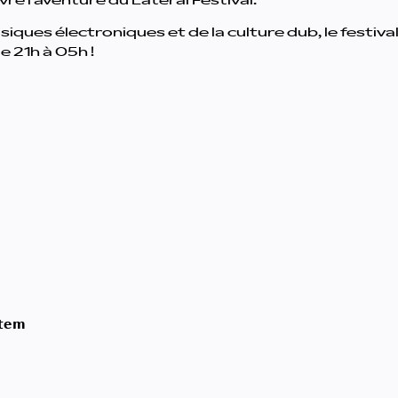
vre l’aventure du Latéral Festival.
musiques électroniques et de la culture dub, le fest
e 21h à 05h !
𝘁𝗲𝗺