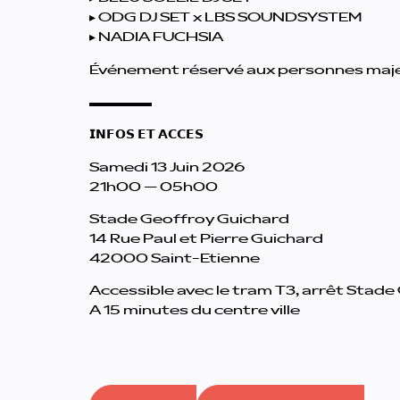
▸ ODG DJ SET x LBS SOUNDSYSTEM
▸ NADIA FUCHSIA
Événement réservé aux personnes maj
▬▬▬▬▬
𝗜𝗡𝗙𝗢𝗦 𝗘𝗧 𝗔𝗖𝗖𝗘𝗦
Samedi 13 Juin 2026
21h00 – 05h00
Stade Geoffroy Guichard
14 Rue Paul et Pierre Guichard
42000 Saint-Etienne
Accessible avec le tram T3, arrêt Stade
A 15 minutes du centre ville