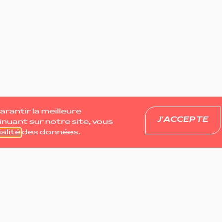
rantir la meilleure
J'ACCEPTE
inuant sur notre site, vous
alité
des données.