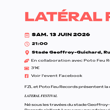
LATÉRAL 
SAM. 13 JUIN 2026
21:00
Stade Geoffroy-Guichard, Rue
En collaboration avec Poto Feu 
31€
Voir l'event Facebook
FZL et Poto Feu Records présentent la d
𝑳𝑨𝑻𝑬𝑹𝑨𝑳 𝑭𝑬𝑺𝑻𝑰𝑽𝑨𝑳
Né sous les travées du stade Geoffroy-