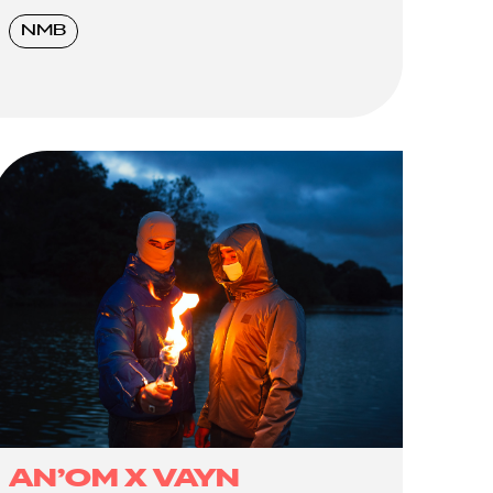
NMB
AN’OM X VAYN