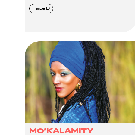
Face B
MO’KALAMITY