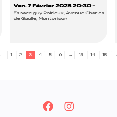
Ven. 7 Février 2025 20:30 -
Espace guy Poirieux, Avenue Charles
de Gaulle, Montbrison
←
1
2
3
4
5
6
…
13
14
15