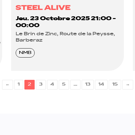
STEEL ALIVE
Jeu. 23 Octobre 2025 21:00 -
00:00
Le Brin de Zinc, Route de la Peysse,
Barberaz
e
NMB
←
1
2
3
4
5
…
13
14
15
→