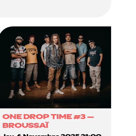
ONE DROP TIME #3 –
BROUSSAÏ