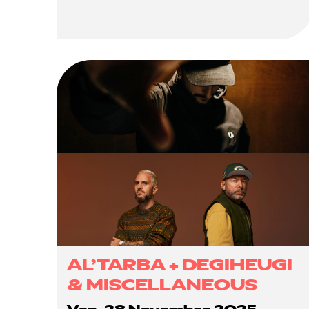
AL’TARBA + DEGIHEUGI
& MISCELLANEOUS